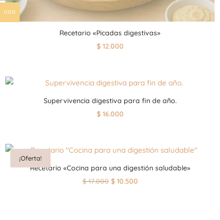
USD
Recetario «Picadas digestivas»
$
12.000
Supervivencia digestiva para fin de año.
$
16.000
¡Oferta!
Recetario «Cocina para una digestión saludable»
El
El
$
17.000
$
10.500
precio
precio
original
actual
era:
es: