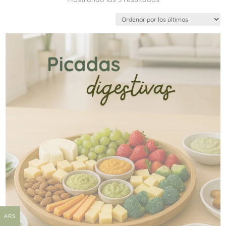
por
los
últimos
ARS